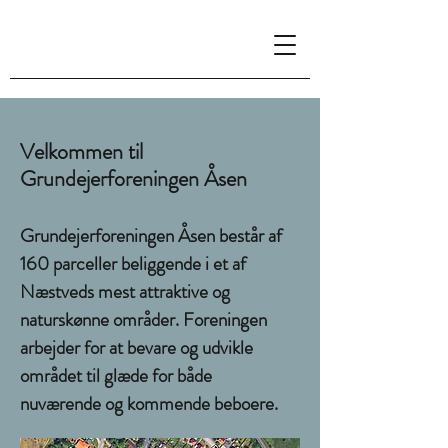
Velkommen til
Grundejerforeningen Åsen
Grundejerforeningen Åsen består af
160 parceller beliggende i et af
Næstveds mest attraktive og
naturskønne områder. Foreningen
arbejder for at bevare og udvikle
området til glæde for både
nuværende og kommende beboere.