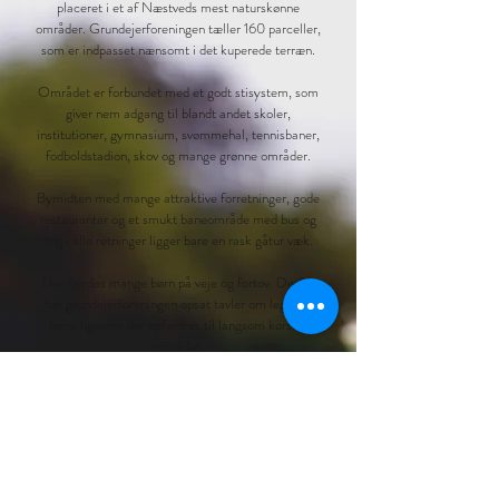
placeret i et af Næstveds mest naturskønne
områder. Grundejerforeningen tæller 160 parceller,
som er indpasset nænsomt i det kuperede terræn.
Området er forbundet med et godt stisystem, som
giver nem adgang til blandt andet skoler,
institutioner, gymnasium, svømmehal, tennisbaner,
fodboldstadion, skov og mange grønne områder.
Bymidten med mange attraktive forretninger, gode
restauranter og et smukt baneområde med bus og
tog i alle retninger ligger bare en rask gåtur væk.
Der færdes mange børn på veje og fortov. Derfor
har grundejerforeningen opsat tavler om legende
børn, ligesom der opfordres til langsom kørsel i
området.
I området er der store grønne områder med græs,
planter og boldbaner. Der er rig mulighed for
naturskønne udflugter i plantagen, der grænser op til
området. I plantagen er der bl.a. bålsted, gang-,
cykel- og ridestier, og i det hele taget er der
rig mulighed for leg i naturen ved den nylige